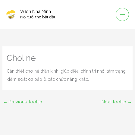
Skip
Vườn Nhà Mình
to
Nơi tuổi thơ bắt đầu
content
Choline
Cần thiết cho hệ thần kinh, giúp điều chỉnh trí nhớ, tâm trạng,
kiểm soát cơ bắp & các chức năng khác.
←
Previous Tooltip
Next Tooltip
→