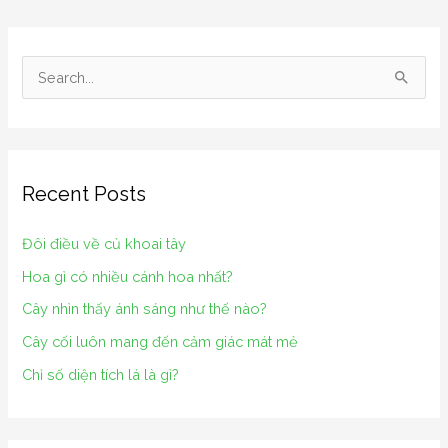
S
e
a
r
Recent Posts
c
h
Đôi điều về củ khoai tây
f
Hoa gì có nhiều cánh hoa nhất?
o
Cây nhìn thấy ánh sáng như thế nào?
r
Cây cối luôn mang đến cảm giác mát mẻ
:
Chỉ số diện tích lá là gì?