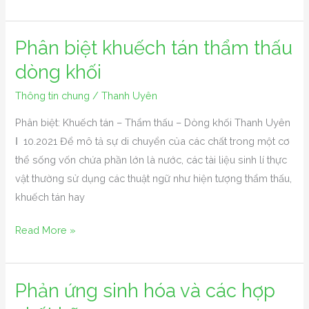
Phân biệt khuếch tán thẩm thấu
Phân
biệt
dòng khối
khuếch
Thông tin chung
/
Thanh Uyên
tán
thẩm
Phân biệt: Khuếch tán – Thẩm thấu – Dòng khối Thanh Uyên
thấu
Ι 10.2021 Để mô tả sự di chuyển của các chất trong một cơ
dòng
thể sống vốn chứa phần lớn là nước, các tài liệu sinh lí thực
khối
vật thường sử dụng các thuật ngữ như hiện tượng thẩm thấu,
khuếch tán hay
Read More »
Phản ứng sinh hóa và các hợp
Phản
ứng