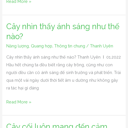
Read More »
Cây nhìn thấy ánh sáng như thế
Cây
nhìn
nào?
thấy
Năng lượng
,
Quang hợp
,
Thông tin chung
/
Thanh Uyên
ánh
sáng
Cây nhìn thấy ánh sáng như thế nào? Thanh Uyên Ι 01.2022
như
Hầu hết chúng ta đều biết rằng cây trồng, cũng như con
thế
người đều cần có ánh sáng để sinh trưởng và phát triển. Trải
nào?
qua một vài ngày dưới thời tiết âm u dường như không gây
ra tác hại gì đáng
Read More »
Cây cối luôn mang đến cảm
Cây