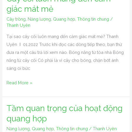
cối
giác mát mẻ
luôn
Cây trồng
,
Năng lượng
,
Quang hợp
,
Thông tin chung
/
mang
Thanh Uyên
đến
Tại sao cây cối luôn mang đến cảm giác mát mẻ? Thanh
cảm
Uyên Ι 01.2022 Trước khi đọc các dòng tiếp theo, bạn thử
giác
đưa ra một câu trả lời xem nào. Bóng nắng từ tòa nhà Bóng
mát
nắng từ cây cối Có phải là vì cây cho bóng, chặn bớt ánh
mẻ
sáng oi bức
Read More »
Tầm quan trọng của hoạt động
Tầm
quan
quang hợp
trọng
Năng lượng
,
Quang hợp
,
Thông tin chung
/
Thanh Uyên
của