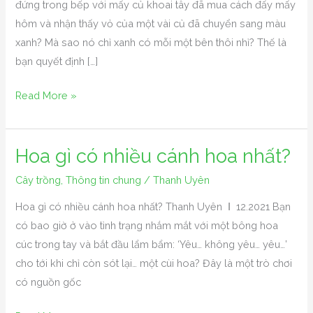
đứng trong bếp với mấy củ khoai tây đã mua cách đấy mấy
tây
hôm và nhận thấy vỏ của một vài củ đã chuyển sang màu
xanh? Mà sao nó chỉ xanh có mỗi một bên thôi nhỉ? Thế là
bạn quyết định […]
Read More »
Hoa gì có nhiều cánh hoa nhất?
Hoa
gì
Cây trồng
,
Thông tin chung
/
Thanh Uyên
có
Hoa gì có nhiều cánh hoa nhất? Thanh Uyên Ι 12.2021 Bạn
nhiều
có bao giờ ở vào tình trạng nhắm mắt với một bông hoa
cánh
cúc trong tay và bắt đầu lẩm bẩm: ‘Yêu… không yêu… yêu…’
hoa
cho tới khi chỉ còn sót lại… một cùi hoa? Đây là một trò chơi
nhất?
có nguồn gốc