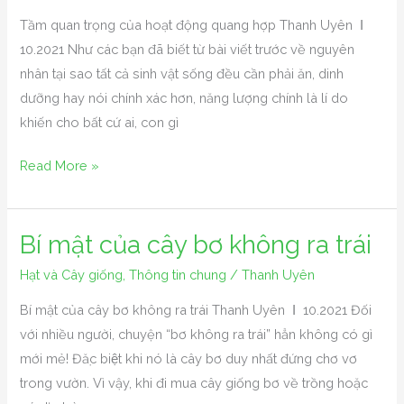
hoạt
Tầm quan trọng của hoạt động quang hợp Thanh Uyên Ι
động
10.2021 Như các bạn đã biết từ bài viết trước về nguyên
quang
nhân tại sao tất cả sinh vật sống đều cần phải ăn, dinh
hợp
dưỡng hay nói chính xác hơn, năng lượng chính là lí do
khiến cho bất cứ ai, con gì
Read More »
Bí mật của cây bơ không ra trái
Bí
mật
Hạt và Cây giống
,
Thông tin chung
/
Thanh Uyên
của
Bí mật của cây bơ không ra trái Thanh Uyên Ι 10.2021 Đối
cây
với nhiều người, chuyện “bơ không ra trái” hẳn không có gì
bơ
mới mẻ! Đặc biệt khi nó là cây bơ duy nhất đứng chơ vơ
không
trong vườn. Vì vậy, khi đi mua cây giống bơ về trồng hoặc
ra