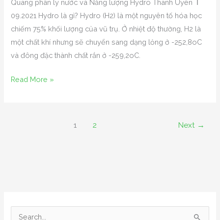
và
Quang phân ly nước và Năng lượng Hydro Thanh Uyên Ι
Năng
09.2021 Hydro là gì? Hydro (H2) là một nguyên tố hóa học
lượng
chiếm 75% khối lượng của vũ trụ. Ở nhiệt độ thường, H2 là
Hydro
một chất khí nhưng sẽ chuyển sang dạng lỏng ở -252,8oC
và đông đặc thành chất rắn ở -259,2oC.
Read More »
1
2
Next
→
S