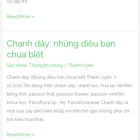
có dịp trò
trái
Read More »
Chanh dây: những điều bạn
Chanh
dây:
chưa biết
những
Sức khỏe
,
Thông tin chung
/
Thanh Uyên
điều
bạn
Chanh dây: Những điều bạn chưa biết Thanh Uyên Ι
chưa
10.2021 Tên tiếng Việt: chanh dây, chanh leo, hoa lạc tiênTên
biết
tiếng Anh: passion fruit, passion flower, passion vineTên
khoa học: Passiflora sp., Họ: Passifloraceae Chanh dây là
một loại cây phổ biến khắp nơi trên thế giới không phải chỉ
bởi kiểu hoa khác
Read More »