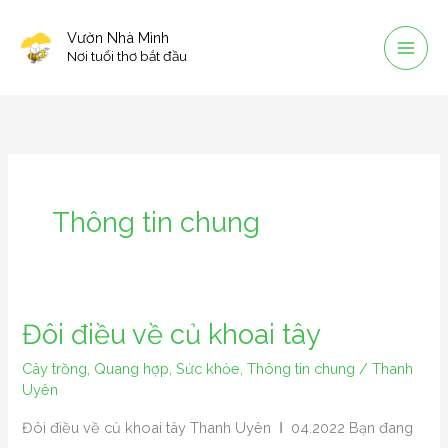
Skip
Vườn Nhà Mình
to
Nơi tuổi thơ bắt đầu
content
Thông tin chung
Đôi điều về củ khoai tây
Đôi
điều
Cây trồng
,
Quang hợp
,
Sức khỏe
,
Thông tin chung
/
Thanh
về
Uyên
củ
Đôi điều về củ khoai tây Thanh Uyên Ι 04.2022 Bạn đang
khoai