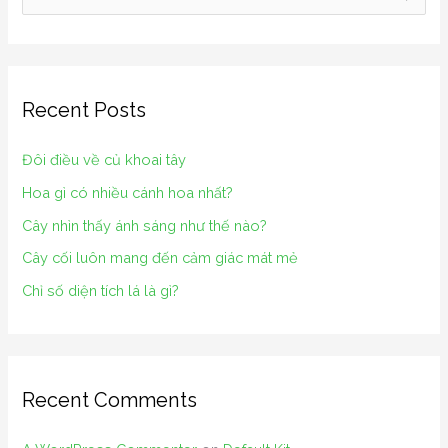
e
a
r
Recent Posts
c
h
Đôi điều về củ khoai tây
f
Hoa gì có nhiều cánh hoa nhất?
o
Cây nhìn thấy ánh sáng như thế nào?
r
Cây cối luôn mang đến cảm giác mát mẻ
:
Chỉ số diện tích lá là gì?
Recent Comments