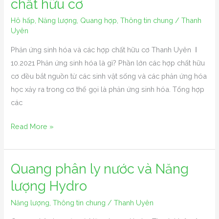
chất hữu cơ
sinh
Hô hấp
,
Năng lượng
,
Quang hợp
,
Thông tin chung
/
Thanh
hóa
Uyên
và
Phản ứng sinh hóa và các hợp chất hữu cơ Thanh Uyên Ι
các
10.2021 Phản ứng sinh hóa là gì? Phần lớn các hợp chất hữu
hợp
cơ đều bắt nguồn từ các sinh vật sống và các phản ứng hóa
chất
học xảy ra trong cơ thể gọi là phản ứng sinh hóa. Tổng hợp
hữu
các
cơ
Read More »
Quang phân ly nước và Năng
Quang
phân
lượng Hydro
ly
Năng lượng
,
Thông tin chung
/
Thanh Uyên
nước