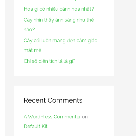
f
Hoa gì có nhiều cánh hoa nhất?
o
r
Cây nhìn thấy ánh sáng như thế
:
nào?
Cây cối luôn mang đến cảm giác
mát mẻ
Chỉ số diện tích lá là gì?
Recent Comments
A WordPress Commenter
on
Default Kit