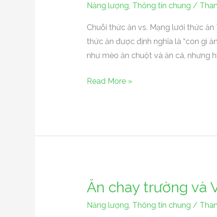
Năng lượng
,
Thông tin chung
/
Than
ăn
vs
Chuỗi thức ăn vs. Mạng lưới thức ăn
Mạng
thức ăn được định nghĩa là “con gì ă
lưới
như mèo ăn chuột và ăn cá, nhưng h
thức
Read More »
ăn
Ăn chay trường và 
Ăn
chay
Năng lượng
,
Thông tin chung
/
Than
trường