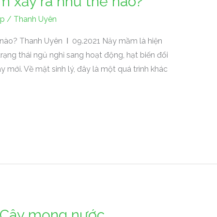
 xảy ra như thế nào?
ợp
/
Thanh Uyên
 nào? Thanh Uyên Ι 09.2021 Nảy mầm là hiện
trạng thái ngủ nghỉ sang hoạt động, hạt biến đổi
y mới. Về mặt sinh lý, đây là một quá trình khác
. Cây mọng nước