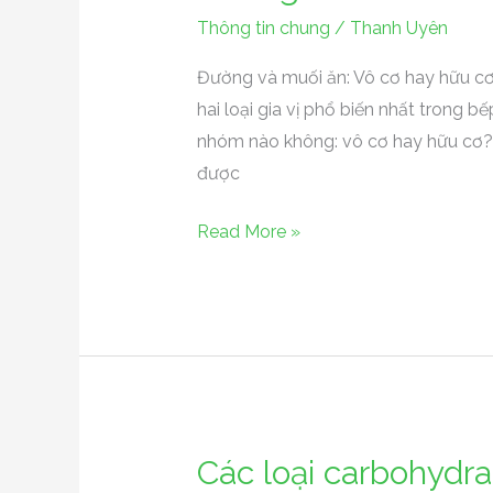
và
Thông tin chung
/
Thanh Uyên
Muối
ăn:
Đường và muối ăn: Vô cơ hay hữu c
vô
hai loại gia vị phổ biến nhất trong b
cơ
nhóm nào không: vô cơ hay hữu cơ? 
hay
được
hữu
Read More »
cơ?
Các loại carbohydra
Các