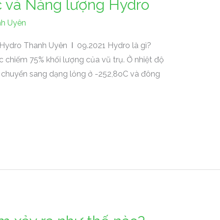
c và Năng lượng Hydro
h Uyên
Hydro Thanh Uyên Ι 09.2021 Hydro là gì?
 chiếm 75% khối lượng của vũ trụ. Ở nhiệt độ
ẽ chuyển sang dạng lỏng ở -252,8oC và đông