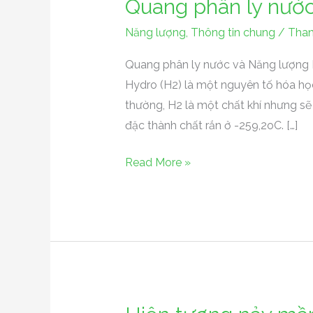
Quang phân ly nướ
Quang
phân
Năng lượng
,
Thông tin chung
/
Than
ly
nước
Quang phân ly nước và Năng lượng 
và
Hydro (H2) là một nguyên tố hóa học
Năng
thường, H2 là một chất khí nhưng s
lượng
đặc thành chất rắn ở -259,2oC. […]
Hydro
Read More »
Hiện