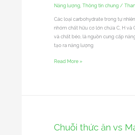
loại
Năng lượng
,
Thông tin chung
/
Than
carbohydrate
trong
Các loại carbohydrate trong tự nhi
tự
nhóm chất hữu cơ lớn chứa C, H và O,
nhiên
và chất béo, là nguồn cung cấp năn
tạo ra năng lượng
Read More »
Chuỗi thức ăn vs M
Chuỗi
thức