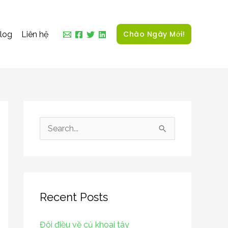
Chào Ngày Mới!
log
Liên hệ
S
e
a
r
Recent Posts
c
h
Đôi điều về củ khoai tây