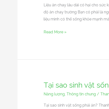
và
Liệu ăn chay lâu dài có hại cho sứ
Vitamin
độ ăn chay trường Bạn có phải là ng
B12
liệu mình có thể sống khỏe mạnh mà 
Read More »
Tại sao sinh vật số
Tại
sao
Năng lượng
,
Thông tin chung
/
Than
sinh
vật
Tại sao sinh vật sống phải ăn? Than