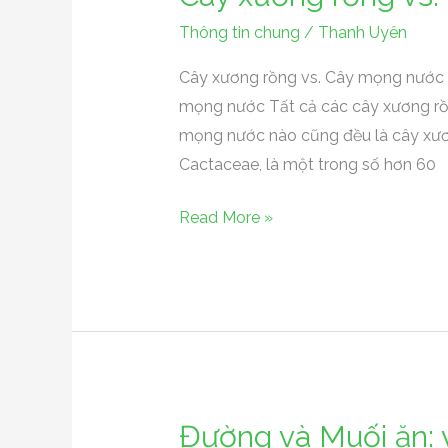
xương
Thông tin chung
/
Thanh Uyên
rồng
vs.
Cây xương rồng vs. Cây mọng nước
Cây
mọng nước Tất cả các cây xương rồ
mọng
mọng nước nào cũng đều là cây xươ
nước
Cactaceae, là một trong số hơn 60
Read More »
Đường và Muối ăn: 
Đường