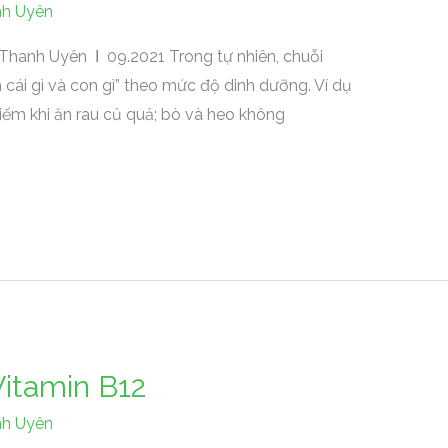
h Uyên
 Thanh Uyên Ι 09.2021 Trong tự nhiên, chuỗi
n cái gì và con gì” theo mức độ dinh dưỡng. Ví dụ
iếm khi ăn rau củ quả; bò và heo không
Vitamin B12
h Uyên