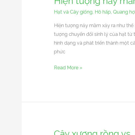
Hiện tượng nảy mầm
tượng
Hạt và Cây giống
,
Hô hấp
,
Quang h
nảy
mầm
Hiện tượng nảy mầm xảy ra như thế
xảy
tượng chuyển đổi sinh lý của hạt từ 
ra
hình dạng và phát triển thành một câ
như
phức
thế
Read More »
nào?
Cây xương rồng vs
Cây